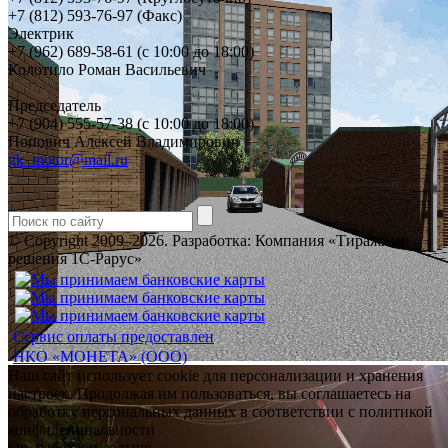
+7 (812) 593-76-97 (Факс)
Электрик
+7 (962) 689-58-61 (с 10:00 до 18:00)
Колотило Роман Васильевич
Председатель
+7 (904) 555-57-38 (с 10:00 до 18:00)
Попович Алексей Владимирович
gk_motor@mail.ru
© Copyright 2009–2026.
Разработка: Компания «Тиражные
решения 1С-Рарус»
Сервис оплаты предоставлен
НКО «МОНЕТА» (ООО)
Наш сайт использует cookie для персонализации и хранения
настроек. Продолжая им пользоваться, вы соглашаетесь на
обработку персональных данных в соответствии с политикой
конфиденциальности
Ок, работаем дальше