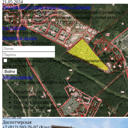
21.05.2024
Уведомелние о проведении общего собрания
Согласно Федеральному закону "О гаражных объединениях и
о внесении изменений в отдельные законодательные акты
Российской Федерации" от 24.07.2023...
все новости
Оплатите услуги онлайн
Перейти к оплате
Войти в личный кабинет
Запомнить меня на этом компьютере
Запомнить меня на
этом устройстве
Забыли пароль?
После авторизации на сайте вы сможете:
Оплатить услуги
Посмотреть баланс лицевого счета
Передать показания
Распечатать квитанцию
Контакты
Диспетчерская
+7 (812) 593-76-97 (Круглосуточно)