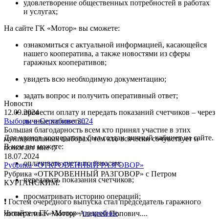
удовлетворение общественных потребностей в работах
и услугах;
На сайте ГК «Мотор» вы сможете:
ознакомиться с актуальной информацией, касающейся
нашего кооператива, а также новостями из сферы
гаражных кооперативов;
увидеть всю необходимую документацию;
задать вопрос и получить оперативный ответ;
Новости
12.09.2024
провести оплату и передать показаний счетчиков – через
Выборы в Сертолово 2024
личные кабинеты;
Большая благодарность всем кто принял участие в этих
Для членов кооператива был создан личный кабинет на сайте.
муниципальных выборах, тем кто всячески сочувствует и
В нем вы можете:
помогает мне :)
18.07.2024
оплачивать счета по взносам;
Рубрика «ОТКРОВЕННЫЙ РАЗГОВОР»
Рубрика «ОТКРОВЕННЫЙ РАЗГОВОР» с Петром
передавать показания счетчиков;
КУРГАНСКИМ.
просматривать историю операций;
❗ Гостем очередного выпуска стал председатель гаражного
Читайте о ГК «Мотор»
подробнее
.
кооператива «Мотор» Алексей Попович....